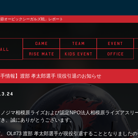
ン第3節オービックシーガルズ戦」レポート
ビックシーガルズ戦のイベント情報
相模原ライズチアリーダーズSuns トライアウト申込開始
節IBM BIG BLUE戦」レポート
GAME
TEAM
EVENT
ALL
G BLUE戦のイベント情報
RISE MATE
KIDS EVENT
OFFICE
手情報】渡部 孝太郎選手 現役引退のお知らせ
.3.24
もノジマ相模原ライズおよび認定NPO法人相模原ライズアスリ
だき、誠にありがとうございます。
、 OL#73 渡部 孝太郎選手が現役引退することとなりまし