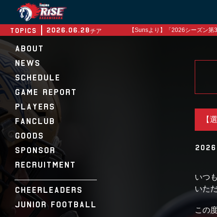
≡
2026.06.28
TOPICS
【Sunsより】「2026シーズ
チア
2026.06.17
【2026リーグ戦 第3節】オー
試合情報
ABOUT
2026.06.04
【Sunsより】2026年度ノジマ
チア
NEWS
2026.05.29
【Sunsより】「2026シーズン第2
チア
SCHEDULE
2026.05.22
【2026リーグ戦 第2節】IBM BI
試合情報
GAME REPORT
PLAYERS
【選
FANCLUB
GOODS
2026
SPONSOR
RECRUITMENT
いつ
いた
CHEERLEADERS
JUNIOR FOOTBALL
この度