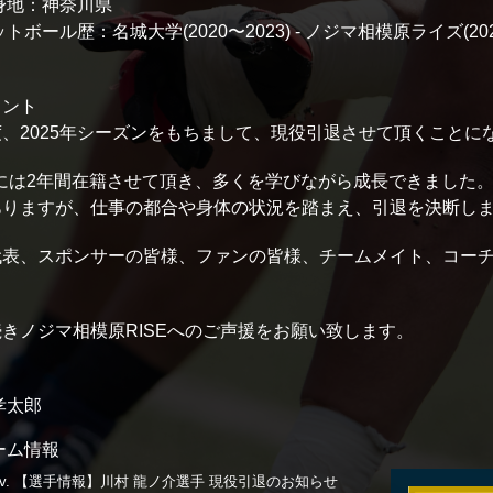
身地：神奈川県
ットボール歴：名城大学(2020〜2023) - ノジマ相模原ライズ(202
メント
、2025年シーズンをもちまして、現役引退させて頂くことに
SEには2年間在籍させて頂き、多くを学びながら成長できました
ありますが、仕事の都合や身体の状況を踏まえ、引退を決断し
代表、スポンサーの皆様、ファンの皆様、チームメイト、コー
きノジマ相模原RISEへのご声援をお願い致します。
孝太郎
ーム情報
v.
【選手情報】川村 龍ノ介選手 現役引退のお知らせ