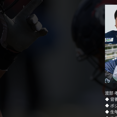
渡部 
◆ 背
◆ ポ
◆ 生