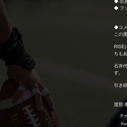
◆ 出
◆ フ
◆コ
この度
RI
ちも
石井
す。
引き続
渡部 
チ
Pre