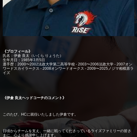
《プロフィール》
氏名：伊倉 良太（いくら りょうた）
生年月日：1985年3月5日
選手歴：2000〜2002法政大学第二高等学校 - 2003〜2006法政大学 - 2007オン
ワードスカイラークス - 2008オンワードオークス - 2009〜2025ノジマ相模原ラ
イズ
《伊倉 良太ヘッドコーチのコメント》
このたび、HCに就任いたしました伊倉です。
日頃からチームを支え、一緒に戦ってくださっているライズファミリーの皆さ
まに、心より感謝申し上げます。