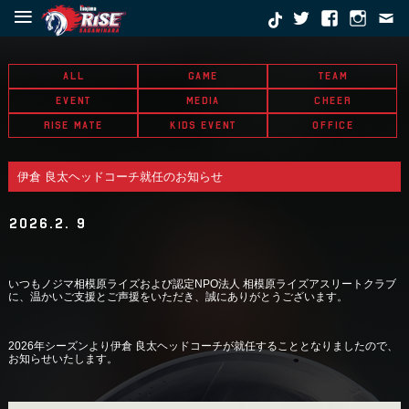
≡
ALL
GAME
TEAM
EVENT
MEDIA
CHEER
RISE MATE
KIDS EVENT
OFFICE
伊倉 良太ヘッドコーチ就任のお知らせ
2026.2. 9
いつもノジマ相模原ライズおよび認定NPO法人 相模原ライズアスリートクラブ
に、温かいご支援とご声援をいただき、誠にありがとうございます。
2026年シーズンより伊倉 良太ヘッドコーチが就任することとなりましたので、
お知らせいたします。