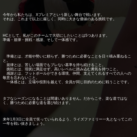
今年から私たちは、Xプレミアという新しい舞台で戦います。
それは、これまで以上に厳しく、同時に大きな価値のある挑戦です。
HCとして、私がこのチームで大切にしたいことは5つあります。
準備・規律・挑戦・感謝、そして一体感です。
準備とは、才能や勢いに頼らず、勝つために必要なことを日々積み重ねるこ
と。
規律とは、苦しい場面でもブレない基準を持ち続けること。
挑戦とは、現状に満足せず、高いレベルに踏み込む勇気を持つこと。
感謝とは、フットボールができる環境、仲間、支えてくれるすべての人への
敬意を忘れないこと。
一体感とは、立場や役割を越えて、全員が同じ目的のために戦うことです。
タフなシーズンになることは間違いありません。だからこそ、楽な道ではな
く、勝つために必要な道を選び続けます。
来年1月3日に全員で笑っていられるよう、ライズファミリー一丸となってこの
一年を戦い抜きましょう。