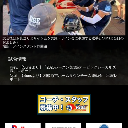
試合後はお見送りとサイン会を実施（サイン会に参加する選手とSunsと当日の
お楽しみ）
場所：メインスタンド側園路
試合情報
Prev.
【Sunsより】「2026シーズン第3節オービックシーガルズ
戦」レポート
Next.
【Sunsより】相模原市ホームタウンチーム運動会 出演レ
ポート