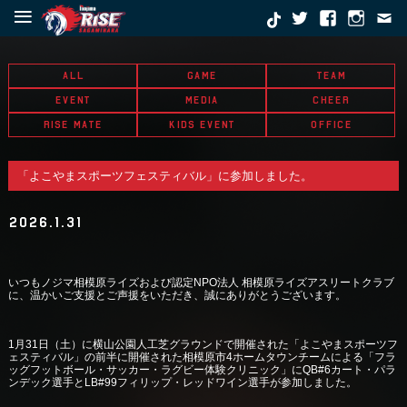
≡
ALL
GAME
TEAM
EVENT
MEDIA
CHEER
RISE MATE
KIDS EVENT
OFFICE
「よこやまスポーツフェスティバル」に参加しました。
2026.1.31
いつもノジマ相模原ライズおよび認定NPO法人 相模原ライズアスリートクラブ
に、温かいご支援とご声援をいただき、誠にありがとうございます。
1月31日（土）に横山公園人工芝グラウンドで開催された「よこやまスポーツフ
ェスティバル」の前半に開催された相模原市4ホームタウンチームによる「フラ
ッグフットボール・サッカー・ラグビー体験クリニック」にQB#6カート・パラ
ンデック選手とLB#99フィリップ・レッドワイン選手が参加しました。