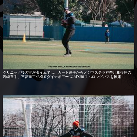
クリニック後の実演タイムでは、カート選手からノジマステラ神奈川相模原の
岩崎選手、三菱重工相模原ダイナボアーズのDJ選手へロングパスを披露！