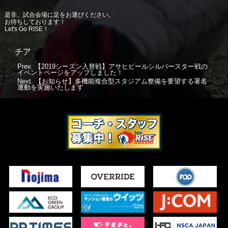
是非、試合会場に足をお運びください。
お待ちしております！
Let's Go RISE！
チア
Prev.
【2019シーズン入替戦】アサヒビールシルバースター戦の
イベントページをアップしました！
Next.
【お知らせ】多機能複合型スタジアム整備を要望する署名
運動を実施いたします