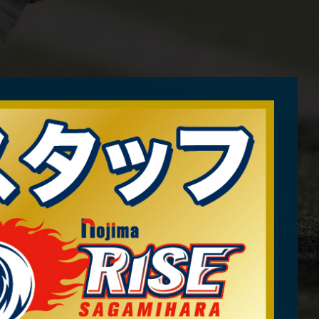
した
参加します