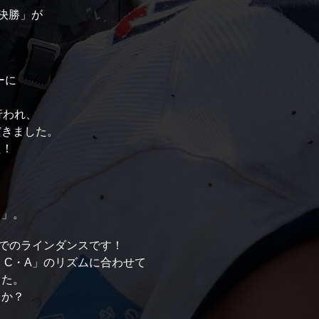
 決勝」が
ーに
行われ、
だきました。
た！
～」。
名でのラインダンスです！
M・C・A」のリズムに合わせて
した。
うか？