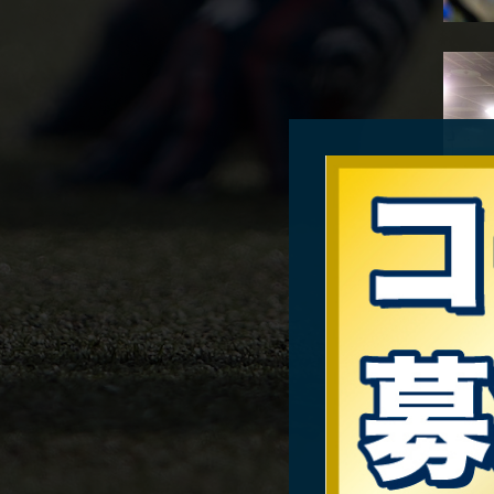
チ
Pre
Nex