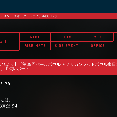
ーナメント クオーターファイナル戦」レポート
メント 準々決勝】富士通フロンティアーズ戦のイベント情報
第6節オービックシーガルズ戦」レポート
オービック シーガルズ戦のイベント情報
GAME
TEAM
EVENT
ALL
ームMVP】オール三菱ライオンズ戦
RISE MATE
KIDS EVENT
OFFICE
unsより】「第39回パールボウル アメリカンフットボウル東
ー」出演レポート
.6.29
にちは。
sの真澄です。