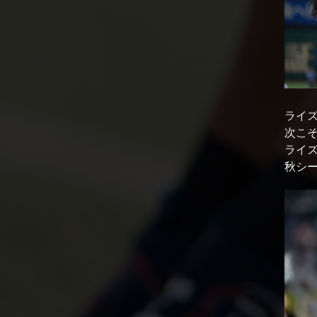
ライ
次こ
ライズ
秋シ