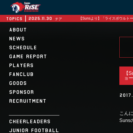
≡
2025.11.30
TOPICS
【Sunsより】「ライスボウルト
チア
2025.11.19
【2025秋季ライスボウルトーナ
試合情報
ABOUT
2025.11.16
【Sunsより】「2025シーズン
チア
NEWS
2025.11.05
【2025秋季リーグ戦 第6節】
試合情報
SCHEDULE
2025.11.02
【2025秋季リーグ戦 第5節 ゲ
チーム情報
GAME REPORT
PLAYERS
【S
FANCLUB
ョ
GOODS
SPONSOR
2017
RECRUITMENT
こん
Sun
CHEERLEADERS
JUNIOR FOOTBALL