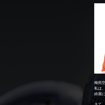
梅雨
私は
綺麗
さて、