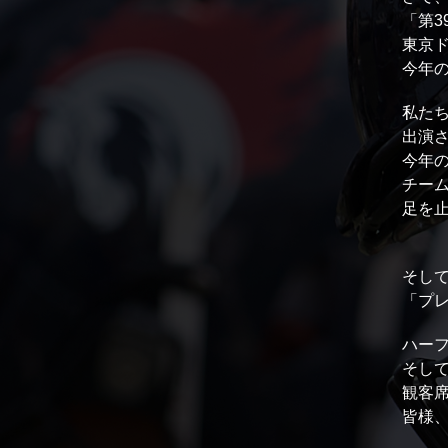
「第3
東京
今年の
私たち
出演
今年
チー
足を
そし
「プレ
ハー
そして
観客
皆様