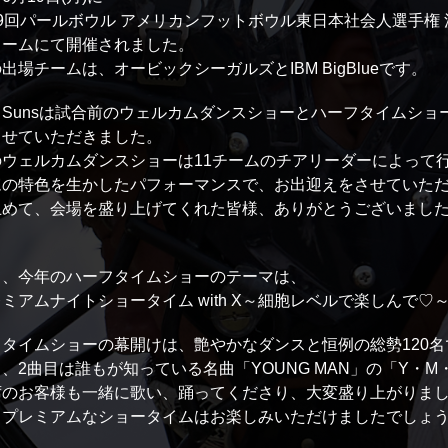
9回パールボウル アメリカンフットボウル東日本社会人選手権
ドームにて開催されました。
出場チームは、オービックシーガルズとIBM BigBlueです。
Sunsは試合前のウェルカムダンスショーとハーフタイムショ
させていただきました。
のウェルカムダンスショーは11チームのチアリーダーによって
ムの特色を生かしたパフォーマンスで、お出迎えをさせていた
止めて、会場を盛り上げてくれた皆様、ありがとうございまし
て、今年のハーフタイムショーのテーマは、
ミアムナイトショータイム with X～細胞レベルで楽しんで♡
フタイムショーの幕開けは、艶やかなダンスと恒例の総勢120
、2曲目は誰もが知っている名曲「YOUNG MAN」の「Y・
席のお客様も一緒に歌い、踊ってくださり、大変盛り上がりま
、プレミアムなショータイムはお楽しみいただけましたでしょ