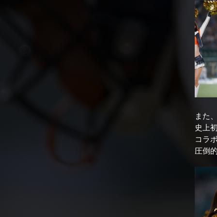
また
史上初
コラ
圧倒