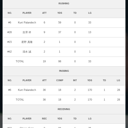
RUSHING
NO.
PLAYER
ATT
YDS
TD
LG
#6
Kurt Palandech
6
59
0
33
#28
吉澤 祥
9
37
0
13
#15
星野 真隆
2
1
0
1
#42
清水 誠
2
1
0
1
TOTAL
19
98
0
33
PASSING
NO.
PLAYER
ATT
COMP
INT
YDS
TD
LG
#6
Kurt Palandech
36
18
2
170
1
28
TOTAL
36
18
2
170
1
28
RECEIVING
NO.
PLAYER
REC
YDS
TD
LG