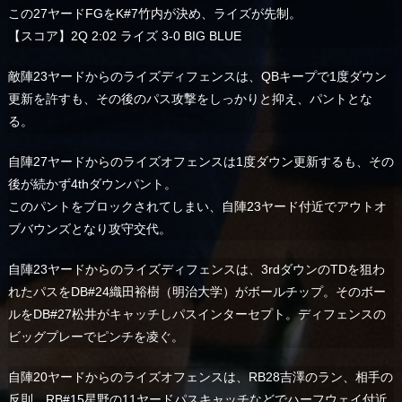
この27ヤードFGをK#7竹内が決め、ライズが先制。
【スコア】2Q 2:02 ライズ 3-0 BIG BLUE
敵陣23ヤードからのライズディフェンスは、QBキープで1度ダウン
更新を許すも、その後のパス攻撃をしっかりと抑え、パントとな
る。
自陣27ヤードからのライズオフェンスは1度ダウン更新するも、その
後が続かず4thダウンパント。
このパントをブロックされてしまい、自陣23ヤード付近でアウトオ
ブバウンズとなり攻守交代。
自陣23ヤードからのライズディフェンスは、3rdダウンのTDを狙わ
れたパスをDB#24織田裕樹（明治大学）がボールチップ。そのボー
ルをDB#27松井がキャッチしパスインターセプト。ディフェンスの
ビッグプレーでピンチを凌ぐ。
自陣20ヤードからのライズオフェンスは、RB28吉澤のラン、相手の
反則、RB#15星野の11ヤードパスキャッチなどでハーフウェイ付近