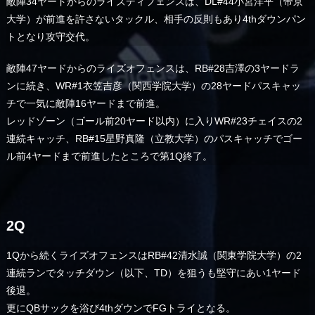
敵陣34ヤードからのライズディフェンスは、DL#44小宮洋平（帝京
大学）が前進を許さないタックル、相手の反則もあり4thダウンパン
トとなり攻守交代。
敵陣47ヤードからのライズオフェンスは、RB#28吉澤の3ヤードラ
ンに続き、WR#1衣笠吉彦（関西学院大学）の28ヤードパスキャッ
チで一気に敵陣16ヤードまで前進。
レッドゾーン（ゴール前20ヤード以内）に入りWR#23チェイスの2
連続キャッチ、RB#15星野真隆（立教大学）のパスキャッチでゴー
ル前4ヤードまで前進したところで第1Q終了。
2Q
1Qから続くライズオフェンスはRB#42清水誠（関東学院大学）の2
連続ランでタッチダウン（以下、TD）を狙うも堅守にあい1ヤード
後退。
更にQBサックを浴び4thダウンでFGトライとなる。