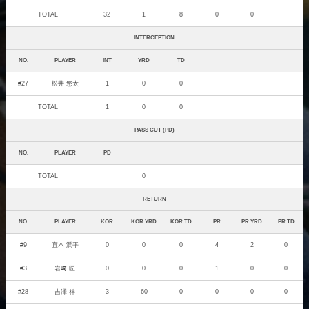
TOTAL
32
1
8
0
0
INTERCEPTION
NO.
PLAYER
INT
YRD
TD
#27
松井 悠太
1
0
0
TOTAL
1
0
0
PASS CUT (PD)
NO.
PLAYER
PD
TOTAL
0
RETURN
NO.
PLAYER
KOR
KOR YRD
KOR TD
PR
PR YRD
PR TD
#9
宜本 潤平
0
0
0
4
2
0
#3
岩﨑 匠
0
0
0
1
0
0
#28
吉澤 祥
3
60
0
0
0
0