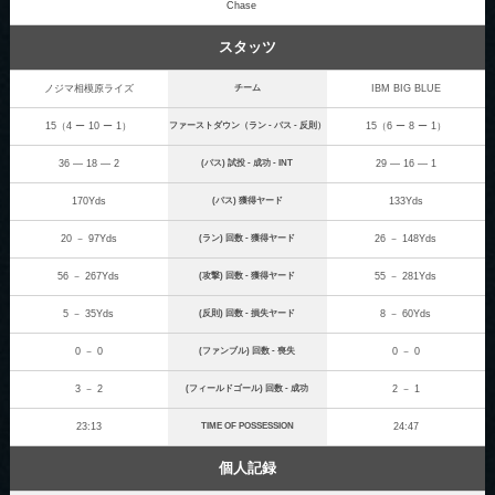
Chase
スタッツ
ノジマ相模原ライズ
チーム
IBM BIG BLUE
15（4 ー 10 ー 1）
ファーストダウン（ラン - パス - 反則）
15（6 ー 8 ー 1）
36 ― 18 ― 2
(パス) 試投 - 成功 - INT
29 ― 16 ― 1
170Yds
(パス) 獲得ヤード
133Yds
20 － 97Yds
(ラン) 回数 - 獲得ヤード
26 － 148Yds
56 － 267Yds
(攻撃) 回数 - 獲得ヤード
55 － 281Yds
5 － 35Yds
(反則) 回数 - 損失ヤード
8 － 60Yds
0 － 0
(ファンブル) 回数 - 喪失
0 － 0
3 － 2
(フィールドゴール) 回数 - 成功
2 － 1
23:13
TIME OF POSSESSION
24:47
個人記録