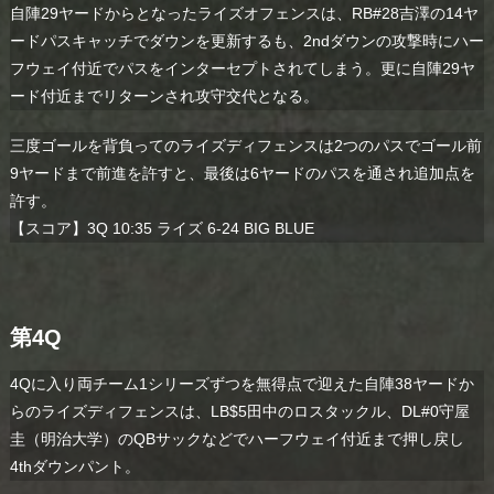
自陣29ヤードからとなったライズオフェンスは、RB#28吉澤の14ヤ
ードパスキャッチでダウンを更新するも、2ndダウンの攻撃時にハー
フウェイ付近でパスをインターセプトされてしまう。更に自陣29ヤ
ード付近までリターンされ攻守交代となる。
三度ゴールを背負ってのライズディフェンスは2つのパスでゴール前
9ヤードまで前進を許すと、最後は6ヤードのパスを通され追加点を
許す。
【スコア】3Q 10:35 ライズ 6-24 BIG BLUE
第4Q
4Qに入り両チーム1シリーズずつを無得点で迎えた自陣38ヤードか
らのライズディフェンスは、LB$5田中のロスタックル、DL#0守屋
圭（明治大学）のQBサックなどでハーフウェイ付近まで押し戻し
4thダウンパント。