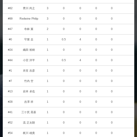
#82
齊川 尚之
3
0
0
0
0
#99
Redwine Philip
3
0
0
0
0
#47
寺林 翼
2
0
0
0
0
#0
守屋 圭
1
0.5
4
0
0
#24
織田 裕樹
1
0
0
0
0
#44
小宮 洋平
1
0.5
4
0
0
#1
衣笠 吉彦
1
0
0
0
0
#7
竹内 空
1
0
0
0
0
#13
岩本 卓也
1
0
0
0
0
#28
吉澤 祥
1
0
0
0
0
#41
三ケ尻 晃基
1
0
0
0
0
#52
流 正太朗
1
0
0
0
0
#54
梶川 雄貴
1
0
0
0
0