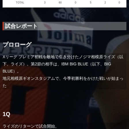
TOTAL
3
60
0
5
2
0
試合レポート
プロローグ
Xリーグ プレミア初戦を敵地で引き分けたノジマ相模原ライズ（以
下、ライズ）。第2節の相手は、IBM BIG BLUE（以下、BIG
BLUE）。
地元相模原ギオンスタジアムで、今季初勝利をかけた戦いが始まっ
た
1Q
ライズのリターンで試合開始。