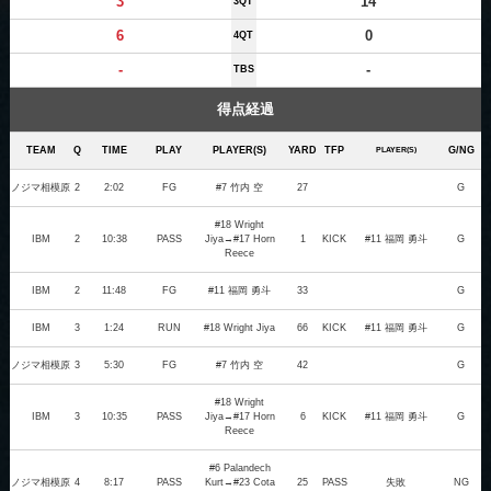
3
14
3QT
6
0
4QT
-
-
TBS
得点経過
TEAM
Q
TIME
PLAY
PLAYER(S)
YARD
TFP
G/NG
PLAYER(S)
ノジマ相模原
2
2:02
FG
#7 竹内 空
27
G
#18 Wright
IBM
2
10:38
PASS
Jiya→#17 Horn
1
KICK
#11 福岡 勇斗
G
Reece
IBM
2
11:48
FG
#11 福岡 勇斗
33
G
IBM
3
1:24
RUN
#18 Wright Jiya
66
KICK
#11 福岡 勇斗
G
ノジマ相模原
3
5:30
FG
#7 竹内 空
42
G
#18 Wright
IBM
3
10:35
PASS
Jiya→#17 Horn
6
KICK
#11 福岡 勇斗
G
Reece
#6 Palandech
ノジマ相模原
4
8:17
PASS
Kurt→#23 Cota
25
PASS
失敗
NG