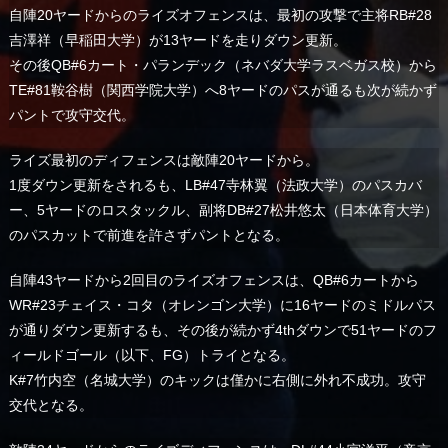
自陣20ヤードからのライズオフェンスは、最初の攻撃で主将RB#28
吉澤祥（早稲田大学）が13ヤードを走りダウン更新。
その後QB#6カート・パランデック（ネバダ大学ラスベガス校）から
TE#81鞍谷樹（関西学院大学）へ8ヤードのパスが通るも次が続かず
パントで攻守交代。
ライズ最初のディフェンスは敵陣20ヤードから。
1度ダウン更新をされるも、LB#47寺林翼（法政大学）のパスカバ
ー、5ヤードのロスタックル、副将DB#27松井悠太（日本体育大学）
のパスカットで前進を許さずパントとなる。
自陣43ヤードから2回目のライズオフェンスは、QB#6カートから
WR#23チェイス・コタ（オレンゴン大学）に16ヤードのミドルパス
が通りダウン更新するも、その後が続かず4thダウンで51ヤードのフ
ィールドゴール（以下、FG）トライとなる。
K#7竹内空（名城大学）のキックは僅かに右側に外れ不成功。攻守
交代となる。