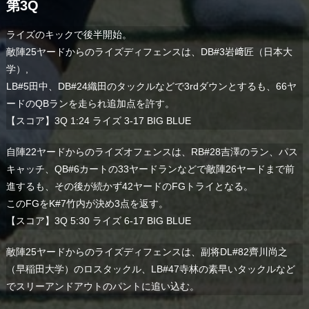
第3Q
ライズのキックで後半開始。
敵陣25ヤードからのライズディフェンスは、DB#3岩﨑匠（日本大
学）,
LB#5田中、DB#24織田のタックルなどで3rdダウンとするも、66ヤ
ードのQBランを走られ追加点を許す。
【スコア】3Q 1:24 ライズ 3-17 BIG BLUE
自陣22ヤードからのライズオフェンスは、RB#28吉澤のラン、パス
キャッチ、QB#6カートの33ヤードランなどで敵陣26ヤードまで前
進するも、その後が続かず42ヤードのFGトライとなる。
このFGをK#7竹内が決め3点を返す。
【スコア】3Q 5:30 ライズ 6-17 BIG BLUE
敵陣25ヤードからのライズディフェンスは、副将DL#82齊川尚之
（早稲田大学）のロスタックル、LB#47寺林の素早いタックルなど
でスリーアンドアウトのパントに追い込む。