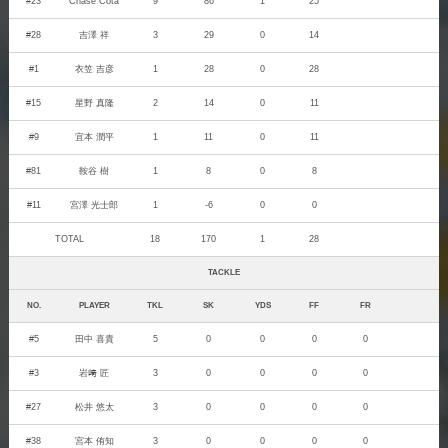
#23
Chase Cota
9
86
1
25
#28
吉澤 祥
3
29
0
14
#1
衣笠 吉彦
1
28
0
28
#15
星野 真隆
2
14
0
11
#9
宜本 潤平
1
11
0
11
#81
鞍谷 樹
1
8
0
8
#11
宮澤 光士郎
1
-6
0
0
TOTAL
18
170
1
28
TACKLE
NO.
PLAYER
TKL
SK
YDS
FF
FR
#5
田中 喜貴
5
0
0
0
0
#3
岩﨑 匠
3
0
0
0
0
#27
松井 悠太
3
0
0
0
0
#38
宮本 侑知
3
0
0
0
0